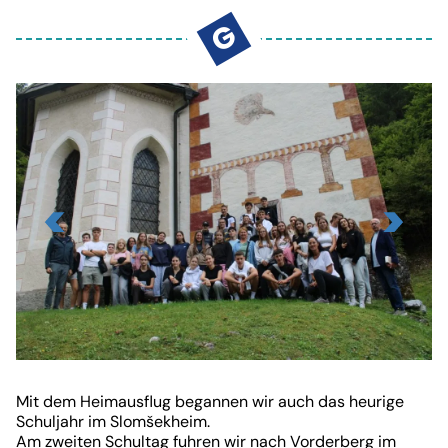
GEMEINSAM - SKUPNO
G
KONTAKT
Viktringer Ring 26, 9020 Klagenfurt
office@mohorjeva.at
Slide
1
Mit dem Heimausflug begannen wir auch das heurige
von
Schuljahr im Slomšekheim.
Am zweiten Schultag fuhren wir nach Vorderberg im
17