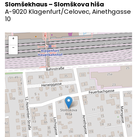
GEMEINSAM - SKUPNO
Slomšekhaus – Slomškova hiša
A-9020 Klagenfurt/Celovec, Ainethgasse
KONTAKT
10
Viktringer Ring 26, 9020 Klagenfurt
office@mohorjeva.at
+
−