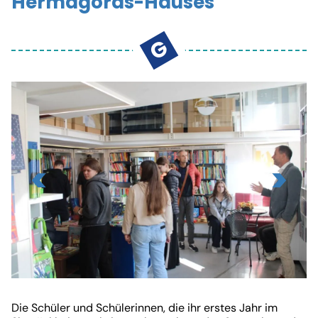
Hermagoras-Hauses
GEMEINSAM - SKUPNO
KONTAKT
G
Viktringer Ring 26, 9020 Klagenfurt
office@mohorjeva.at
Slide
1
Die Schüler und Schülerinnen, die ihr erstes Jahr im