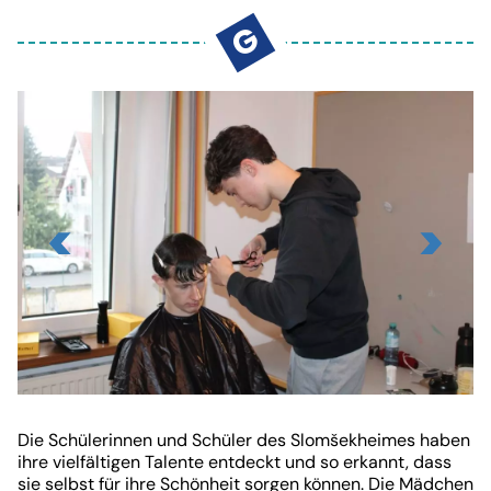
GEMEINSAM - SKUPNO
G
KONTAKT
Viktringer Ring 26, 9020 Klagenfurt
office@mohorjeva.at
Slide
1
Die Schülerinnen und Schüler des Slomšekheimes haben
von
ihre vielfältigen Talente entdeckt und so erkannt, dass
sie selbst für ihre Schönheit sorgen können. Die Mädchen
7